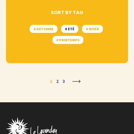
SORT BY TAG
# AUTOMNE
# ETÉ
# HIVER
# PRINTEMPS
1
2
3