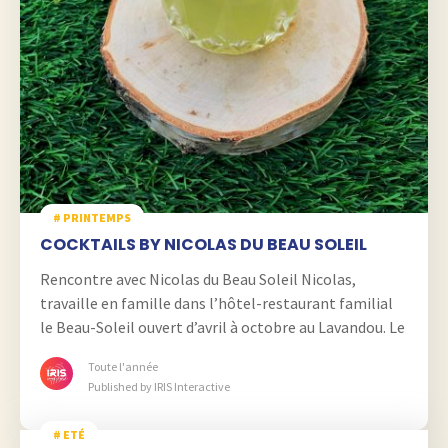
# PRINTEMPS
COCKTAILS BY NICOLAS DU BEAU SOLEIL
Rencontre avec Nicolas du Beau Soleil Nicolas,
travaille en famille dans l’hôtel-restaurant familial
le Beau-Soleil ouvert d’avril à octobre au Lavandou. Le
reste de l’année, Nicolas est également professeur de
Toute l'année
bar en travaillant sur Phuket, ou encore New York
Published by IRIS Interactive
Dublin, Majorque, Sydney… Sa partie préférée du
travail est de pouvoir partager sa passion avec les
# ETÉ
3,335
autres. […]