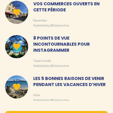
VOS COMMERCES OUVERTS EN
8,595
CETTE PÉRIODE
vues
Novembre
Published by IRIS Interactive
8 POINTS DE VUE
7,987
INCONTOURNABLES POUR
INSTAGRAMMER
vues
Toute l'année
Published by IRIS Interactive
U,
LES 5 BONNES RAISONS DE VENIR
6,771
PENDANT LES VACANCES D’HIVER
vues
Hiver
Published by IRIS Interactive