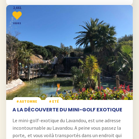
2,661
vues
# AUTOMNE
# ETÉ
A LA DÉCOUVERTE DU MINI-GOLF EXOTIQUE
Le mini-golf-exotique du Lavandou, est une adresse
incontournable au Lavandou. A peine vous passez la
porte, et vous voilà transportés dans un endroit qui