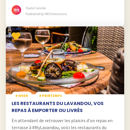
vous dépayse totalement
Toute l'année
Published by IRIS Interactive
15,080
vues
# HIVER
# PRINTEMPS
LES RESTAURANTS DU LAVANDOU, VOS
REPAS À EMPORTER OU LIVRÉS
En attendant de retrouver les plaisirs d'un repas en
terrasse à #MyLavandou, voici les restaurants du