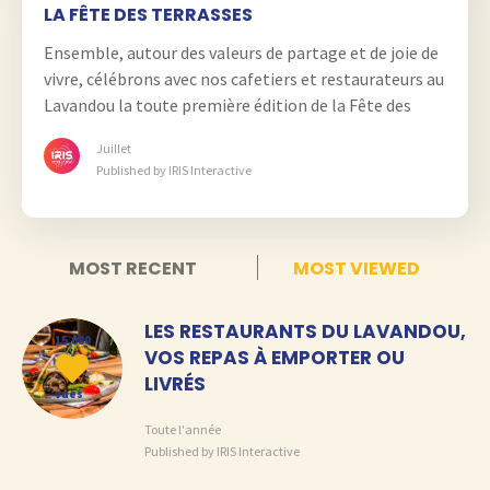
LA FÊTE DES TERRASSES
vues
Ensemble, autour des valeurs de partage et de joie de
vivre, célébrons avec nos cafetiers et restaurateurs au
Lavandou la toute première édition de la Fête des
Terrasses initiée par la Région Sud.
Juillet
Published by IRIS Interactive
MOST RECENT
MOST VIEWED
LES RESTAURANTS DU LAVANDOU,
15,080
VOS REPAS À EMPORTER OU
LIVRÉS
vues
Toute l'année
Published by IRIS Interactive